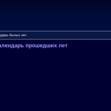
ндарь былых лет
алендарь прошедших лет